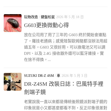
玩物改造
/
鍵盤松鼠
2026 年 5 月 18 日
G603更換微動心得
放在公司用了用了三年的 G603 終於開始會連點
了，羅技老通病；感覺陸製歐姆龍都沒辦法用超
過五年，G603 又很好用，可以換電池又可以調
DPI、以及 2.4G 接收器外還可以藍牙連接，實
在捨不得換，...
SUZUKI DR-Z 4SM
/
車
2026 年 5 月 3 日
DR-Z4SM 改裝日誌：巴風特手裡
劍端子鏡
老實說我一直以來都是傳統後照鏡派對端子鏡的
印象就是小又都甚麼都看不到，反正印象很差對