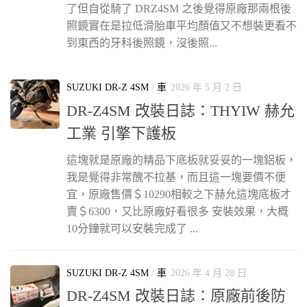
了但自從騎了 DRZ4SM 之後覺得原廠那兩根後
照鏡實在是拉低滑胎車平均顏值又不想裝更看不
到東西的牙科後照鏡，沒後照...
SUZUKI DR-Z 4SM
/
車
2026 年 5 月 2 日
DR-Z4SM 改裝日誌：THYIW 赫允
工業 引擎下護板
這塊就是原廠的精品下底板就妥妥的一塊鋁板，
我是覺得非常醜不拉基，而且這一塊要價不便
宜，原廠售價＄10290相較之下赫允這塊底板才
賣＄6300，又比原廠好看很多 安裝效果，大概
10分鐘就可以安裝完成了 ...
SUZUKI DR-Z 4SM
/
車
2026 年 4 月 28 日
DR-Z4SM 改裝日誌：原廠前後防