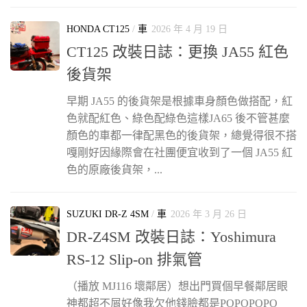
HONDA CT125
/
車
2026 年 4 月 19 日
CT125 改裝日誌：更換 JA55 紅色
後貨架
早期 JA55 的後貨架是根據車身顏色做搭配，紅
色就配紅色、綠色配綠色這樣JA65 後不管甚麼
顏色的車都一律配黑色的後貨架，總覺得很不搭
嘎剛好因緣際會在社團便宜收到了一個 JA55 紅
色的原廠後貨架，...
SUZUKI DR-Z 4SM
/
車
2026 年 3 月 26 日
DR-Z4SM 改裝日誌：Yoshimura
RS-12 Slip-on 排氣管
（播放 MJ116 壞鄰居）想出門買個早餐鄰居眼
神都超不屑好像我欠他錢臉都是POPOPOPO