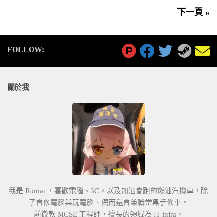
下一頁 »
FOLLOW:
關於我
我是 Roman，喜歡電腦、3C，以及加油會跑的燃油汽機車，除
了會修電腦與玩電腦、偶而還會兼職當黑手修車。
前微軟 MCSE 工程師，擅長的領域為 IT infra。