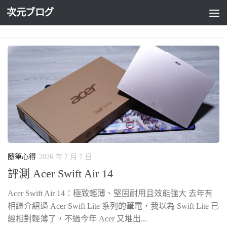
次元ブログ
Skip to content
隨筆心得
2026 年 7 月 7 日
評測 Acer Swift Air 14
Acer Swift Air 14：極致輕薄、堅固耐用且效能強大 去年有
相繼介紹過 Acer Swift Lite 系列的筆電，我以為 Swift Lite 已
經相對輕薄了，不過今年 Acer 又堆出...