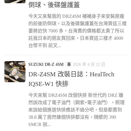
倒球、後碟盤護蓋
今天又來幫我的 DRZ4SM 補補身子來安裝原廠
的前後防倒球，以及後碟盤護蓋在台灣買這三樣
要將近快 7000 多，台灣賣的價格都太貴了所以
託我日本的朋友買回來，日本買這三樣才 4000
台幣不到 前叉...
SUZUKI DR-Z 4SM
/
車
2026 年 4 月 22 日
DR-Z4SM 改裝日誌：HealTech
IQSE-W1 快排
今天來幫 DRZ4SM 改個快排 新世代的 DRZ 雖
然說改成了電子油門（鋼索+電子油門），照理
來說給個進退快排應該不過分吧，但是都賣到
38.8 萬了居然連個快排都沒有，隔壁的 390
SMCR 就...