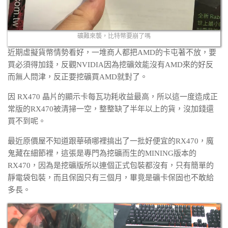
礦難來襲，比特幣要崩了嗎
近期虛擬貨幣情勢看好，一堆商人都把AMD的卡屯著不放，要
買必須得加錢，反觀NVIDIA因為挖礦效能沒有AMD來的好反
而無人問津，反正要挖礦買AMD就對了。
因 RX470 晶片的顯示卡每瓦功耗收益最高，所以這一度造成正
常版的RX470被清掃一空，整整缺了半年以上的貨，沒加錢還
買不到呢。
最近原價屋不知道跟華碩哪裡搞出了一批好便宜的RX470，魔
鬼藏在細節裡，這張是專門為挖礦而生的MINING版本的
RX470，因為是挖礦版所以連個正式包裝都沒有，只有簡單的
靜電袋包裝，而且保固只有三個月，畢竟是礦卡保固也不敢給
多長。