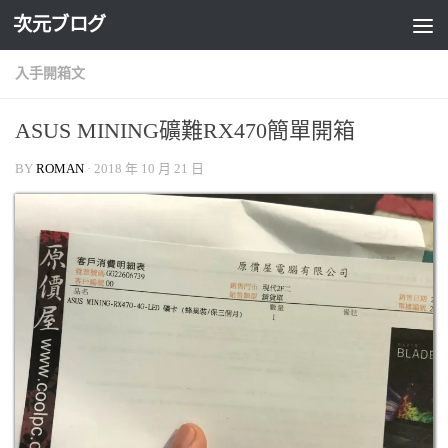
次元ブログ
Skip to content
入手開箱文
ASUS MINING礦難RX470簡單開箱
BY
ROMAN
·
2018 年 10 月 21 日