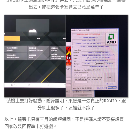
須把顯卡上的風扇拆掉才進得去，只靠下面的冷排風扇將熱排
出去，能把這張卡塞進去已竟是萬幸了
裝機上去打好驅動，驗身證明，果然是一張真正的RX470，跑
分網上很多了，這裡就不跑了
以上，這張卡只有三月的超短保固，不是挖礦人請不要妄想買
回家改裝回標準卡打遊戲。