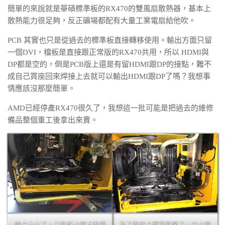
簡單的來說就是華碩標準板的RX470的雙風扇散熱器，基本上
散熱能力很足夠，反正礦場都配有大量工業電扇給他吹。
PCB 其實也只是從過去的標準板直接轉移使用。輸出方面只留
一個DVI，檔板是直接跟正常版的RX470共用，所以 HDMI與
DP都是空的，倒是PCB版上還是有留HDMI跟DP的接點，難不
成自己買座回來焊接上去就可以輸出HDMI跟DP了嗎？我想事
情應該沒那麼簡單。
AMD已經停產RX470很久了，我想這一批可能是把過去的維修
備品整個重工後拿出來賣。
顯卡太大了，只能拆水管才進得
為了這張卡還重新彎了一支水管