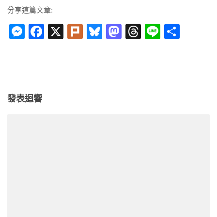
分享這篇文章:
Messenger
Facebook
X
Plurk
Bluesky
Mastodon
Threads
Line
分
享
發表迴響