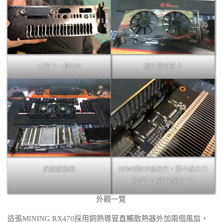
只留了一個DVI
驗身證明新卡
扒開散熱器
HDMI與DP都是空，難不成自己
買座回來焊接就好了?
外觀一覽
這張MINING RX470採用銅熱導管直觸散熱器外加兩個風扇，