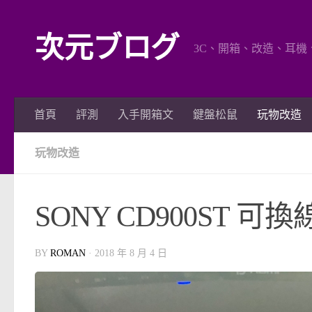
Skip to content
次元ブログ
3C、開箱、改造、耳機
首頁
評測
入手開箱文
鍵盤松鼠
玩物改造
玩物改造
SONY CD900ST 可
BY
ROMAN
·
2018 年 8 月 4 日