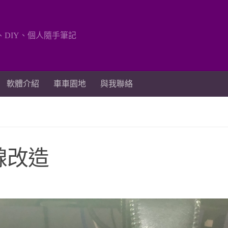
、DIY、個人隨手筆記
軟體介紹
車車園地
與我聯絡
換線改造