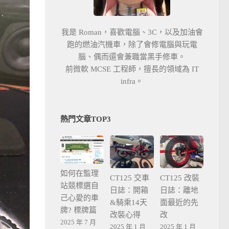
我是 Roman，喜歡電腦、3C，以及加油會
跑的燃油汽機車，除了會修電腦與玩電
腦、偶而還會兼職當黑手修車。
前微軟 MCSE 工程師，擅長的領域為 IT
infra。
熱門文章TOP3
如何在監理
CT125 交車
CT125 改裝
站競標選自
日誌：開箱
日誌：離地
己心愛的車
&騎乘14天
面最近的先
牌? 標牌篇
改裝心得
改
2025 年 7 月
2025 年 1 月
2025 年 1 月