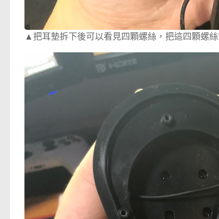
▲把耳墊拆下後可以看見四顆螺絲，把這四顆螺絲