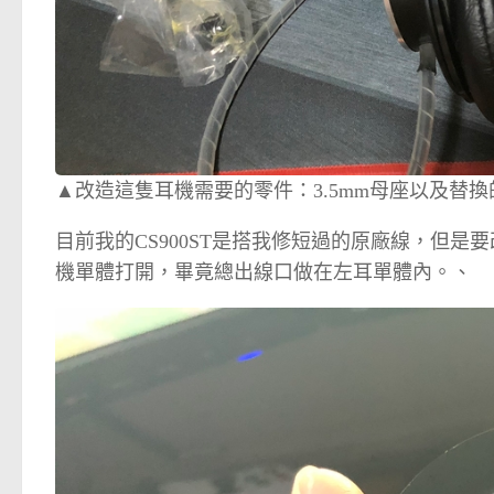
▲改造這隻耳機需要的零件：3.5mm母座以及替
目前我的CS900ST是搭我修短過的原廠線，但
機單體打開，畢竟總出線口做在左耳單體內。、