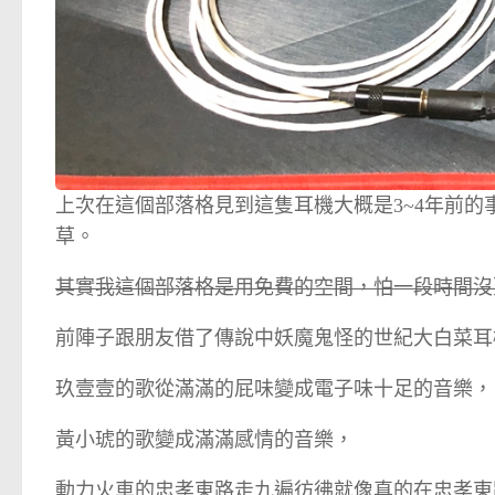
上次在這個部落格見到這隻耳機大概是3~4年前
草。
其實我這個部落格是用免費的空間，怕一段時間沒
前陣子跟朋友借了傳說中妖魔鬼怪的世紀大白菜耳機s
玖壹壹的歌從滿滿的屁味變成電子味十足的音樂，
黃小琥的歌變成滿滿感情的音樂，
動力火車的忠孝東路走九遍彷彿就像真的在忠孝東