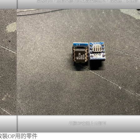
剪成8pin，這個塑膠插座其實蠻脆弱的，我剪爆了好幾個
再將OP安裝上去即可
改裝OP用的零件