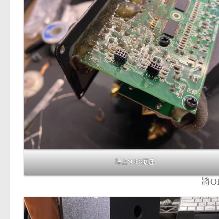
焊上SOP8底座
將O