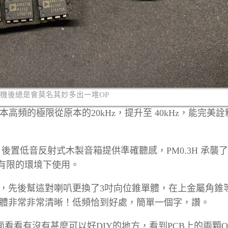
機後總是會莫名其妙多出一堆OP
，將原本高頻的極限從原本的20kHz，提升至 40kHz，能完美詮釋
，後置低音反射式木製音箱提供準確聽感，PM0.3H 承襲了
間有限的環境下使用。
，先後幫這對喇叭更換了3吋向位錐單體，在上金屬角錐
體非常非常清晰！低頻恰到好處，簡單一個字，讚。
上面看看有沒有甚麼可以好DIY的地方，看到PCB上的兩顆O