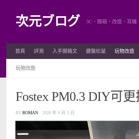
Skip to content
次元ブログ
3C、開箱、改造、耳機
首頁
評測
入手開箱文
鍵盤松鼠
玩物改造
玩物改造
Fostex PM0.3 DIY可
BY
ROMAN
·
2020 年 8 月 3 日