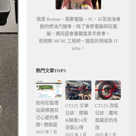
我是 Roman，喜歡電腦、3C，以及加油會
跑的燃油汽機車，除了會修電腦與玩電
腦、偶而還會兼職當黑手修車。
前微軟 MCSE 工程師，擅長的領域為 IT
infra。
熱門文章TOP3
如何在監理
CT125 交車
CT125 改裝
站競標選自
日誌：開箱
日誌：離地
己心愛的車
&騎乘14天
面最近的先
牌? 標牌篇
改裝心得
改
2025 年 7 月
2025 年 1 月
2025 年 1 月