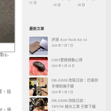
31 日
18 日
30 日
最新文章
評測 Acer Swift Air 14
2026 年 7 月 7 日
Hi-
G603更換微動心得
2026 年 5 月 18 日
DR-Z4SM 改裝日誌：巴風特
手裡劍端子鏡
等，這
2026 年 5 月 3 日
DR-Z4SM 改裝日誌：
THYIW 赫允工業 引擎下護
P，原