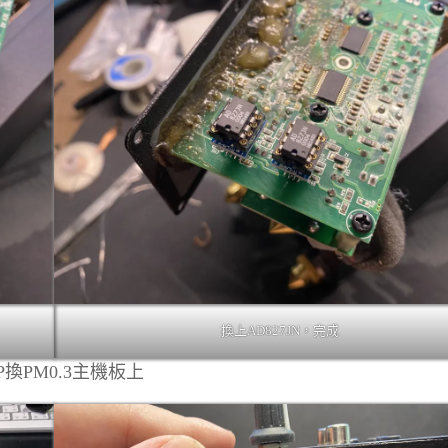
換上AD827JN，完成
P換PM0.3主機板上