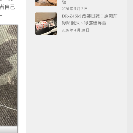
板
費者自己
2026 年 5 月 2 日
～
DR-Z4SM 改裝日誌：原廠前
後防倒球、後碟盤護蓋
2026 年 4 月 28 日