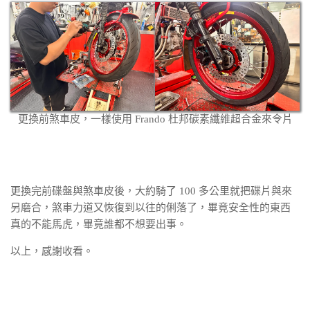
更換前煞車皮，一樣使用 Frando 杜邦碳素纖維超合金來令片
更換完前碟盤與煞車皮後，大約騎了 100 多公里就把碟片與來
另磨合，煞車力道又恢復到以往的俐落了，畢竟安全性的東西
真的不能馬虎，畢竟誰都不想要出事。
以上，感謝收看。