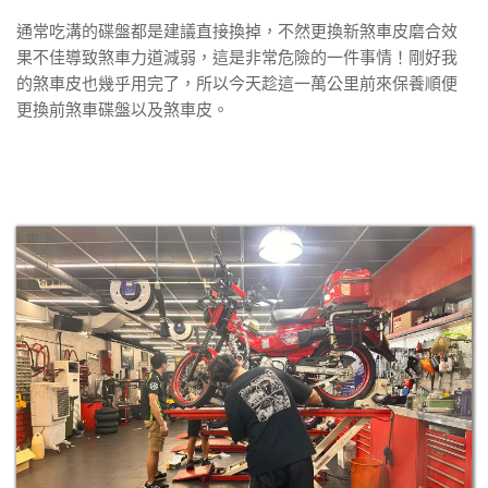
通常吃溝的碟盤都是建議直接換掉，不然更換新煞車皮磨合效
果不佳導致煞車力道減弱，這是非常危險的一件事情！剛好我
的煞車皮也幾乎用完了，所以今天趁這一萬公里前來保養順便
更換前煞車碟盤以及煞車皮。