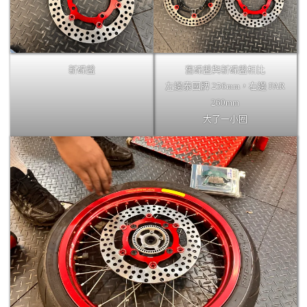
新碟盤
舊碟盤與新碟盤相比
左邊泰國牌 256mm，右邊 FAR
260mm
大了一小圈