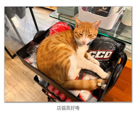
店貓真好嚕