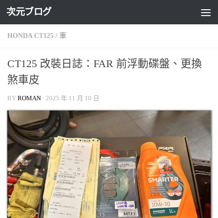
次元ブログ
Skip to content
HONDA CT125
/
車
CT125 改裝日誌：FAR 前浮動碟盤、更換
煞車皮
BY
ROMAN
·
2025 年 11 月 10 日