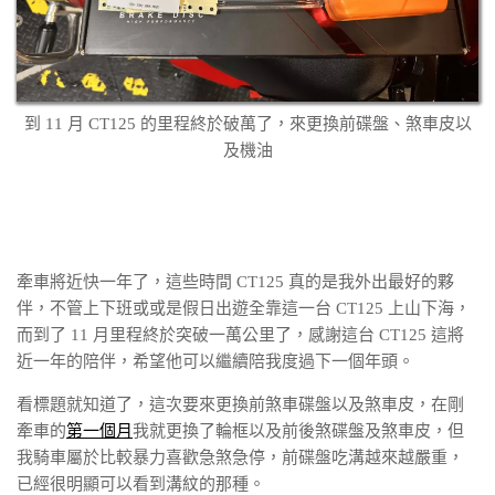
到 11 月 CT125 的里程終於破萬了，來更換前碟盤、煞車皮以
及機油
牽車將近快一年了，這些時間 CT125 真的是我外出最好的夥
伴，不管上下班或或是假日出遊全靠這一台 CT125 上山下海，
而到了 11 月里程終於突破一萬公里了，感謝這台 CT125 這將
近一年的陪伴，希望他可以繼續陪我度過下一個年頭。
看標題就知道了，這次要來更換前煞車碟盤以及煞車皮，在剛
牽車的
第一個月
我就更換了輪框以及前後煞碟盤及煞車皮，但
我騎車屬於比較暴力喜歡急煞急停，前碟盤吃溝越來越嚴重，
已經很明顯可以看到溝紋的那種。