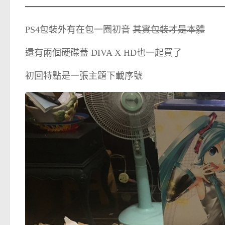
PS4包裝外有在包一圈初音
其實包裝才是本體
還有兩個硬碟蓋 DIVA X HD也一起買了
初回特點是一張主題下載序號