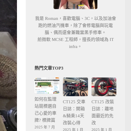
我是 Roman，喜歡電腦、3C，以及加油會
跑的燃油汽機車，除了會修電腦與玩電
腦、偶而還會兼職當黑手修車。
前微軟 MCSE 工程師，擅長的領域為 IT
infra。
熱門文章TOP3
如何在監理
CT125 交車
CT125 改裝
站競標選自
日誌：開箱
日誌：離地
己心愛的車
&騎乘14天
面最近的先
牌? 標牌篇
改裝心得
改
2025 年 7 月
2025 年 1 月
2025 年 1 月