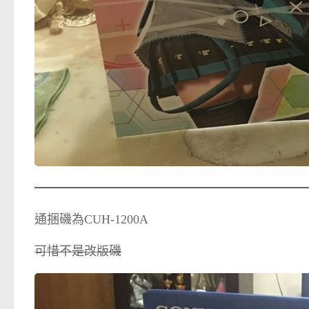
通捆磯為CUH-1200A
可惜不是改版磯