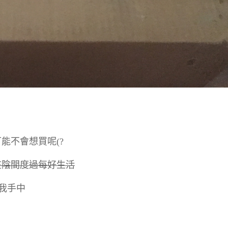
能不會想買呢(?
在陰間度過每好生活
到我手中