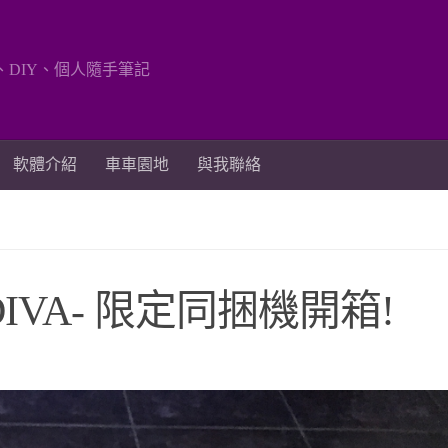
、DIY、個人隨手筆記
軟體介紹
車車園地
與我聯絡
t DIVA- 限定同捆機開箱!