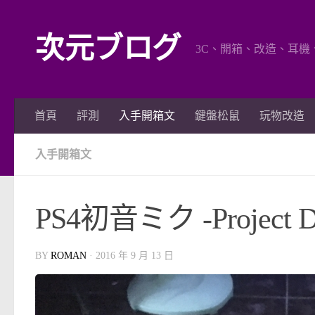
Skip to content
次元ブログ
3C、開箱、改造、耳機
首頁
評測
入手開箱文
鍵盤松鼠
玩物改造
入手開箱文
PS4初音ミク -Projec
BY
ROMAN
·
2016 年 9 月 13 日