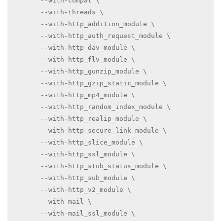
	--with-compat \

	--with-threads \

	--with-http_addition_module \

	--with-http_auth_request_module \

	--with-http_dav_module \

	--with-http_flv_module \

	--with-http_gunzip_module \

	--with-http_gzip_static_module \

	--with-http_mp4_module \

	--with-http_random_index_module \

	--with-http_realip_module \

	--with-http_secure_link_module \

	--with-http_slice_module \

	--with-http_ssl_module \

	--with-http_stub_status_module \

	--with-http_sub_module \

	--with-http_v2_module \

	--with-mail \

	--with-mail_ssl_module \
