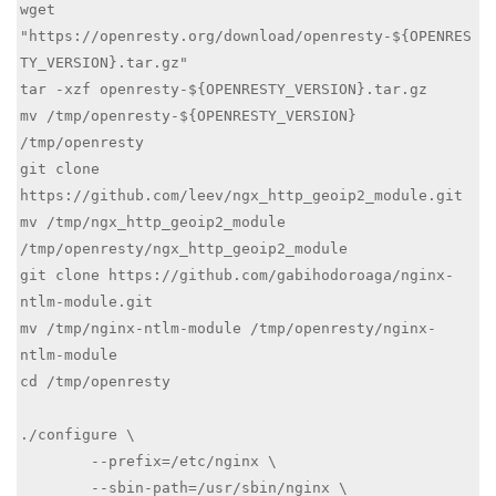
wget 
"https://openresty.org/download/openresty-${OPENRES
TY_VERSION}.tar.gz"

tar -xzf openresty-${OPENRESTY_VERSION}.tar.gz

mv /tmp/openresty-${OPENRESTY_VERSION} 
/tmp/openresty

git clone 
https://github.com/leev/ngx_http_geoip2_module.git

mv /tmp/ngx_http_geoip2_module 
/tmp/openresty/ngx_http_geoip2_module

git clone https://github.com/gabihodoroaga/nginx-
ntlm-module.git

mv /tmp/nginx-ntlm-module /tmp/openresty/nginx-
ntlm-module

cd /tmp/openresty

./configure \

	--prefix=/etc/nginx \

	--sbin-path=/usr/sbin/nginx \
