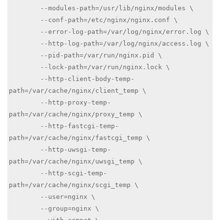
	--modules-path=/usr/lib/nginx/modules \

	--conf-path=/etc/nginx/nginx.conf \

	--error-log-path=/var/log/nginx/error.log \

	--http-log-path=/var/log/nginx/access.log \

	--pid-path=/var/run/nginx.pid \

	--lock-path=/var/run/nginx.lock \

	--http-client-body-temp-
path=/var/cache/nginx/client_temp \

	--http-proxy-temp-
path=/var/cache/nginx/proxy_temp \

	--http-fastcgi-temp-
path=/var/cache/nginx/fastcgi_temp \

	--http-uwsgi-temp-
path=/var/cache/nginx/uwsgi_temp \

	--http-scgi-temp-
path=/var/cache/nginx/scgi_temp \

	--user=nginx \

	--group=nginx \
