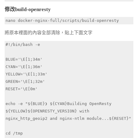
修改build-openresty
nano docker-nginx-full/scripts/build-openresty
將原本裡面的內容全部清除，貼上下面文字
#!/bin/bash -e

BLUE='\E[1;34m'

CYAN='\E[1;36m'

YELLOW='\E[1;33m'

GREEN='\E[1;32m'

RESET='\E[0m'

echo -e "${BLUE}❯ ${CYAN}Building OpenResty 
${YELLOW}${OPENRESTY_VERSION} with 
nginx_http_geoip2 and nginx-ntlm module...${RESET}"

cd /tmp
