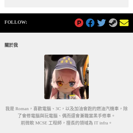
FOLLOW:
關於我
我是 Roman，喜歡電腦、3C，以及加油會跑的燃油汽機車，除
了會修電腦與玩電腦、偶而還會兼職當黑手修車。
前微軟 MCSE 工程師，擅長的領域為 IT infra。