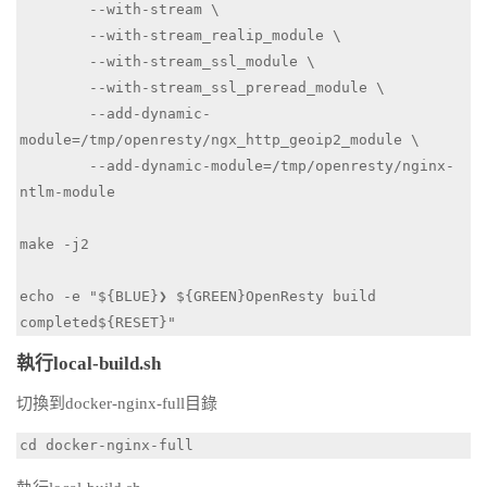
	--with-stream \

	--with-stream_realip_module \

	--with-stream_ssl_module \

	--with-stream_ssl_preread_module \

	--add-dynamic-
module=/tmp/openresty/ngx_http_geoip2_module \

	--add-dynamic-module=/tmp/openresty/nginx-
ntlm-module

make -j2

echo -e "${BLUE}❯ ${GREEN}OpenResty build 
completed${RESET}"
執行local-build.sh
切換到docker-nginx-full目錄
cd docker-nginx-full