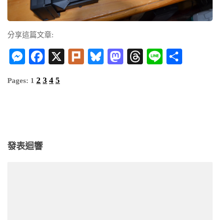
分享這篇文章:
Messenger
Facebook
X
Plurk
Bluesky
Mastodon
Threads
Line
分
享
2
3
4
5
Pages:
1
發表迴響