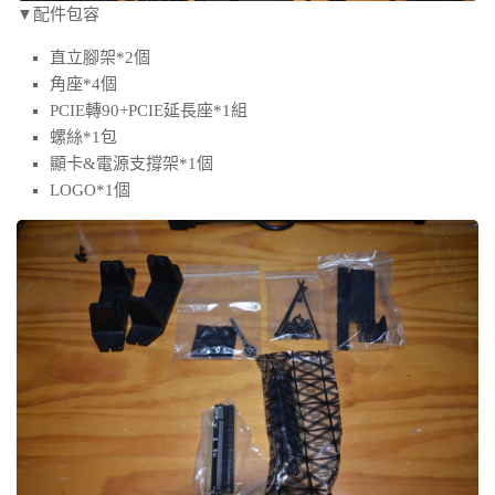
▼配件包容
直立腳架*2個
角座*4個
PCIE轉90+PCIE延長座*1組
螺絲*1包
顯卡&電源支撐架*1個
LOGO*1個