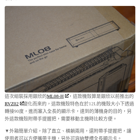
這次組裝採用銀欣的
ML08-H
，這款機殼算是銀欣以前推出的
RVZ02
變化而來的，這款機殼特色在於12L的機殼大小下透過
轉接90度，進而塞入全長的顯示卡，達到的薄機身的目的，另
外這款機殼附帶手提握把，需要移動主機時比較方便。
▼外箱簡單介紹，除了直立、橫躺兩用，還附帶手提握把，讓
使用者可以方便攜帶主機，另外可容納雙槽全長顯示卡。