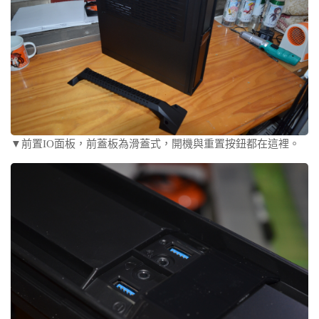
▼前置IO面板，前蓋板為滑蓋式，開機與重置按鈕都在這裡。