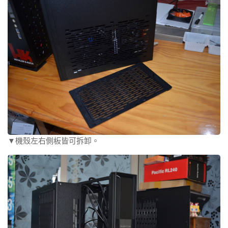
▼機殼左右側板皆可拆卸。