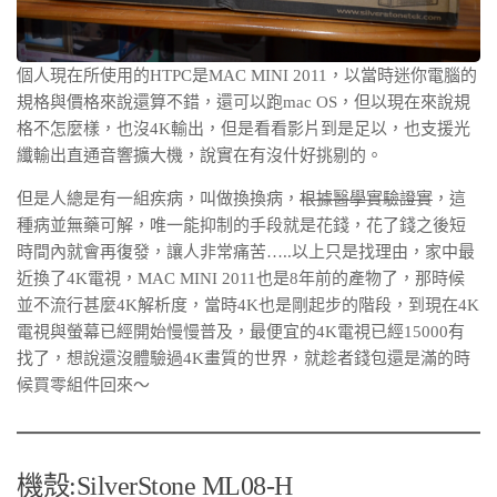
個人現在所使用的HTPC是MAC MINI 2011，以當時迷你電腦的
規格與價格來說還算不錯，還可以跑mac OS，但以現在來說規
格不怎麼樣，也沒4K輸出，但是看看影片到是足以，也支援光
纖輸出直通音響擴大機，說實在有沒什好挑剔的。
但是人總是有一組疾病，叫做換換病，
根據醫學實驗證實
，這
種病並無藥可解，唯一能抑制的手段就是花錢，花了錢之後短
時間內就會再復發，讓人非常痛苦…..以上只是找理由，家中最
近換了4K電視，MAC MINI 2011也是8年前的產物了，那時候
並不流行甚麼4K解析度，當時4K也是剛起步的階段，到現在4K
電視與螢幕已經開始慢慢普及，最便宜的4K電視已經15000有
找了，想說還沒體驗過4K畫質的世界，就趁者錢包還是滿的時
候買零組件回來～
機殼:SilverStone ML08-H