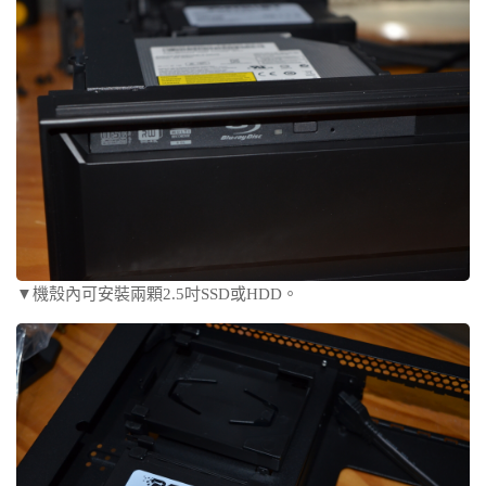
▼機殼內可安裝兩顆2.5吋SSD或HDD。