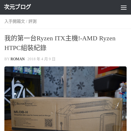
次元ブログ
Skip to content
入手開箱文
/
評測
我的第一台Ryzen ITX主機!-AMD Ryzen
HTPC組裝紀錄
BY
ROMAN
·
2018 年 4 月 9 日