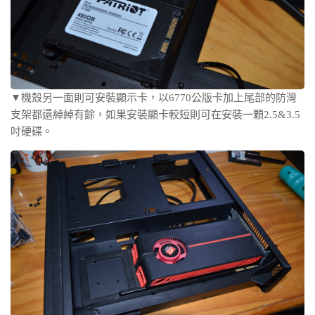
▼機殼另一面則可安裝顯示卡，以6770公版卡加上尾部的防灣
支架都還綽綽有餘，如果安裝顯卡較短則可在安裝一顆2.5&3.5
吋硬碟。