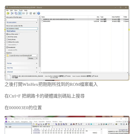
之後打開WInHex把剛剛所找到的ROM檔案載入
在Ctrl+F 把網路卡的硬體識別碼貼上搜尋
在000003E0的位置