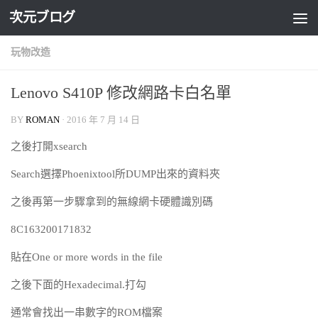
次元ブログ
Skip to content
玩物改造
Lenovo S410P 修改網路卡白名單
BY
ROMAN
·
2016 年 7 月 14 日
之後打開xsearch
Search選擇Phoenixtool所DUMP出來的資料夾
之後再第一步驟拿到的無線網卡硬體識別碼
8C163200171832
貼在One or more words in the file
之後下面的Hexadecimal.打勾
通常會找出一串數字的ROM檔案