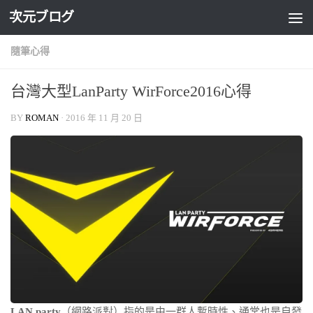
次元ブログ
Skip to content
隨筆心得
台灣大型LanParty WirForce2016心得
BY
ROMAN
·
2016 年 11 月 20 日
LAN party
（網路派對）指的是由一群人暫時性、通常也是自發