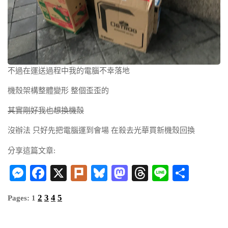
不過在運送過程中我的電腦不幸落地
機殼架構整體變形 整個歪歪的
其實剛好我也想換機殼
沒辦法 只好先把電腦運到會場 在殺去光華買新機殼回換
分享這篇文章:
Messenger
Facebook
X
Plurk
Bluesky
Mastodon
Threads
Line
分
享
2
3
4
5
Pages:
1